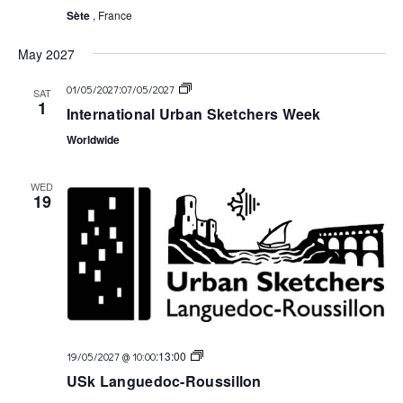
Sète
, France
May 2027
USk
:
01/05/2027
07/05/2027
SAT
Languedoc
1
International Urban Sketchers Week
Worldwide
WED
19
USk
:
13:00
19/05/2027 @ 10:00
Languedoc
USk Languedoc-Roussillon