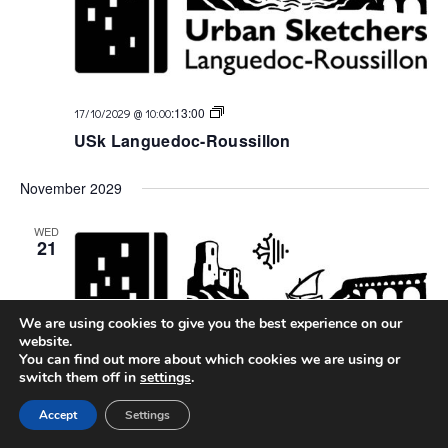
USk
:
13:00
17/10/2029 @ 10:00
Languedoc
USk Languedoc-Roussillon
November 2029
WED
21
We are using cookies to give you the best experience on our
website.
You can find out more about which cookies we are using or
switch them off in
settings
.
Accept
Settings
USk
:
13:00
21/11/2029 @ 10:00
Languedoc