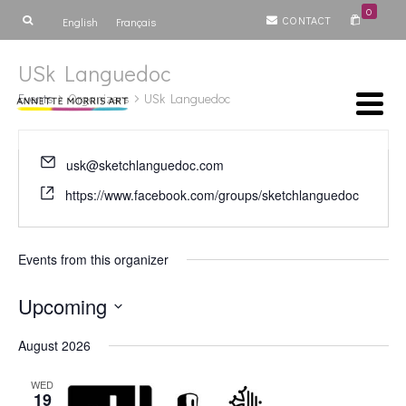
0
CONTACT
English
Français
USk Languedoc
Events
Organizers
USk Languedoc
usk@sketchlanguedoc.com
https://www.facebook.com/groups/sketchlanguedoc
Events from this organizer
Upcoming
Select
August 2026
date.
WED
19