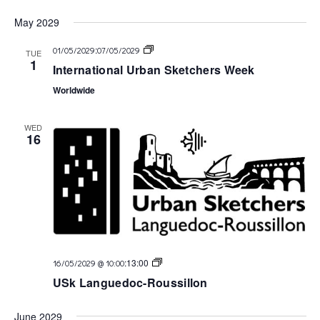
May 2029
USk
:
01/05/2029
07/05/2029
TUE
Languedoc
1
International Urban Sketchers Week
Worldwide
WED
16
USk
:
13:00
16/05/2029 @ 10:00
Languedoc
USk Languedoc-Roussillon
June 2029