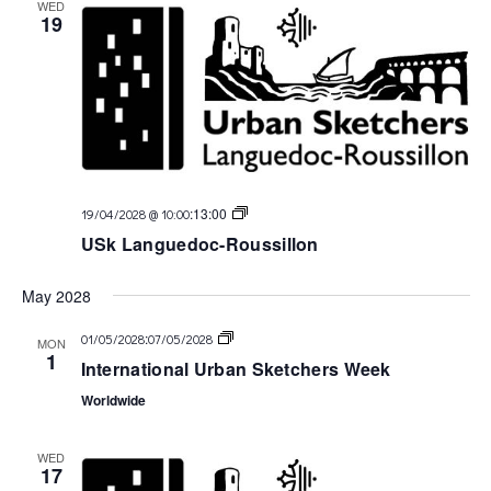
WED
19
USk
:
13:00
19/04/2028 @ 10:00
Languedoc
USk Languedoc-Roussillon
May 2028
USk
:
01/05/2028
07/05/2028
MON
Languedoc
1
International Urban Sketchers Week
Worldwide
WED
17