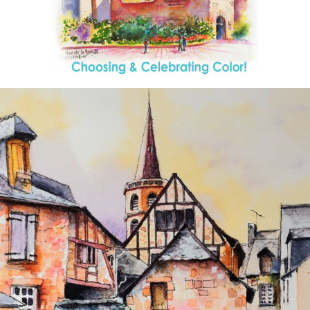
annettemorris.art
Aug 26