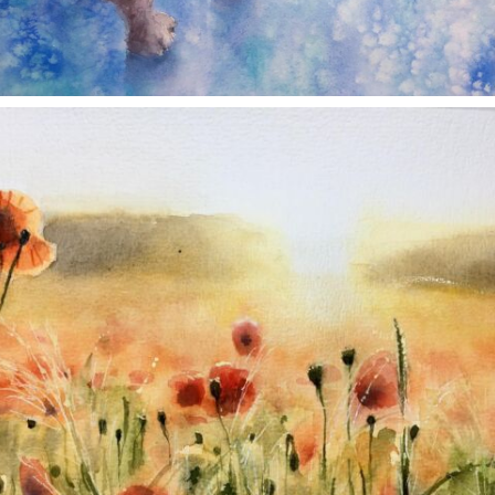
annettemorris.art
Nov 11