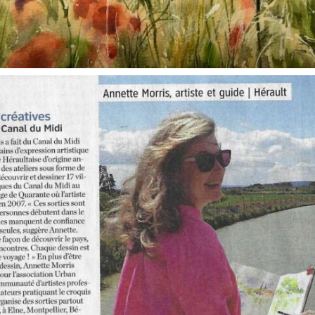
annettemorris.art
Oct 1