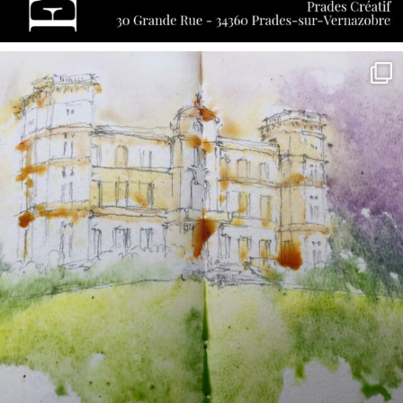
annettemorris.art
May 7