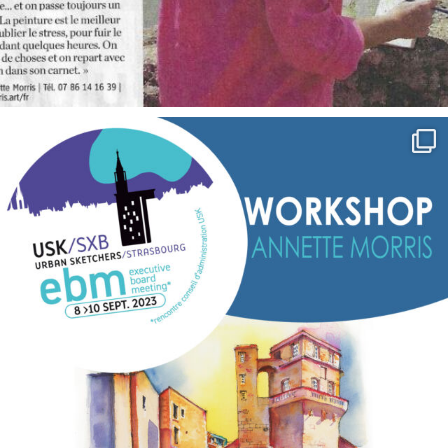
annettemorris.art
Sep 7