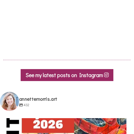
See my latest posts on Instagram
annettemorris.art
432
annettemorris.art
May 29