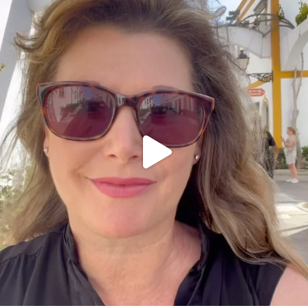
annettemorris.art
Mar 6