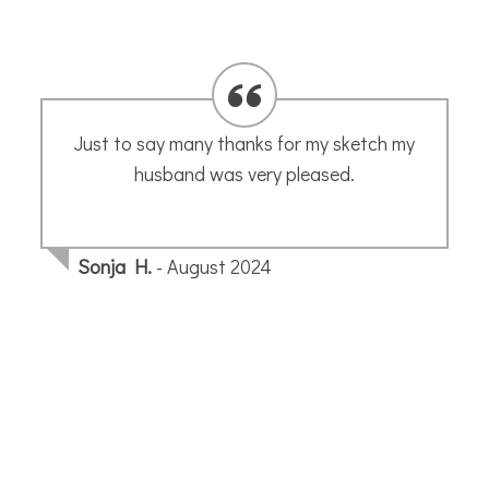
Nous avons passé un week-end formidable
avec Annette à Bizes Minervois les 17 et 18
octobre : Annette nous a guidées avec
fermeté et une grande gentillesse pour des
exercices très variés et nous a fait
découvrir des techniques nouvelles. merci
beaucoup Annettte et à la prochaine fois !
Françoise G.
- November 2020