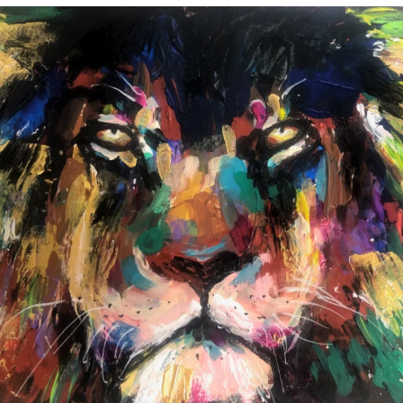
annettemorris.art
Feb 3