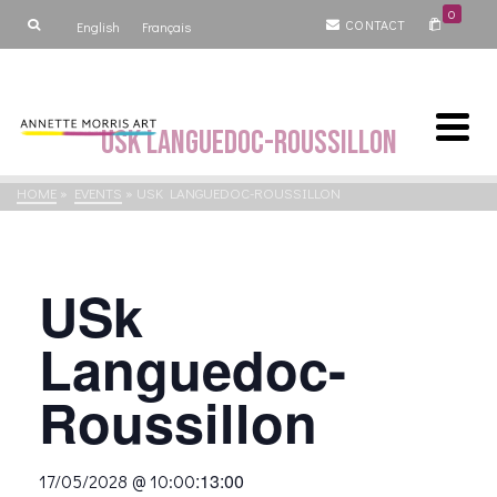
0
CONTACT
English
Français
USk Languedoc-Roussillon
HOME
»
EVENTS
»
USK LANGUEDOC-ROUSSILLON
USk
Languedoc-
Roussillon
:
13:00
17/05/2028 @ 10:00