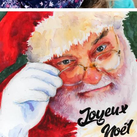
annettemorris.art
Dec 24