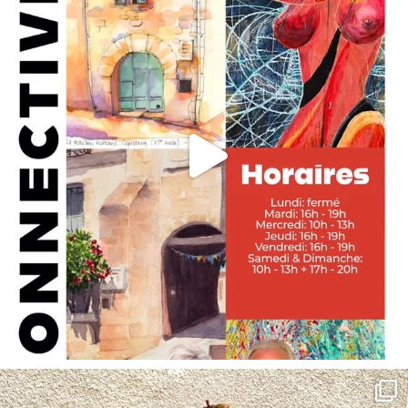
annettemorris.art
May 4