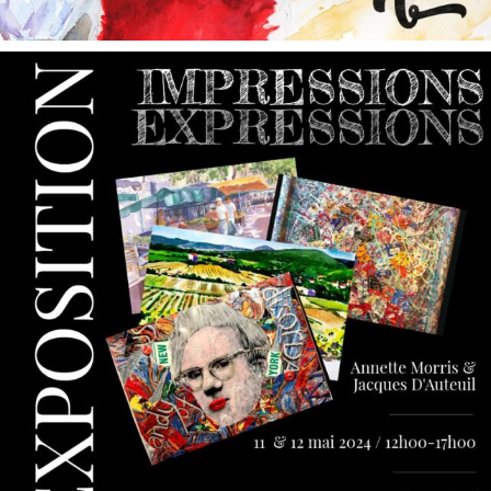
annettemorris.art
May 9