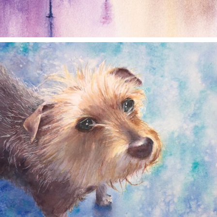
annettemorris.art
Dec 28