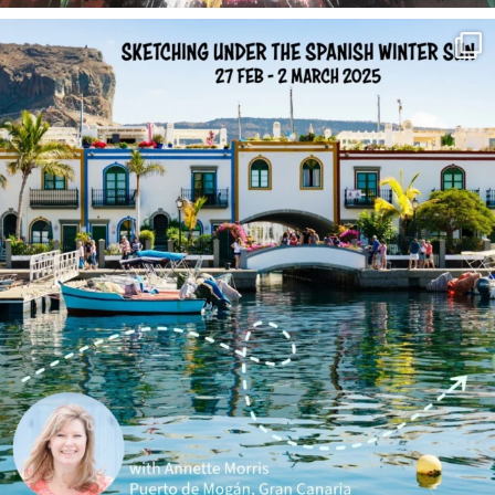
annettemorris.art
Feb 1