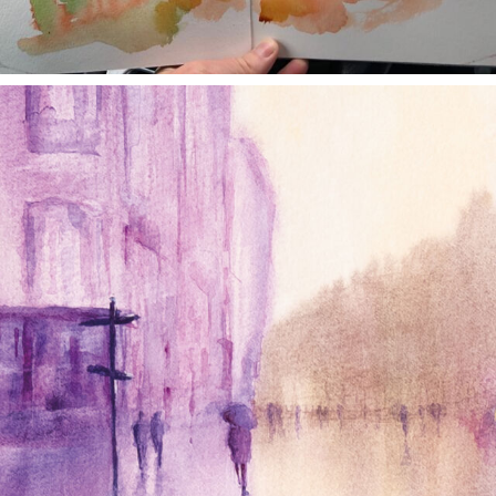
annettemorris.art
Jan 4