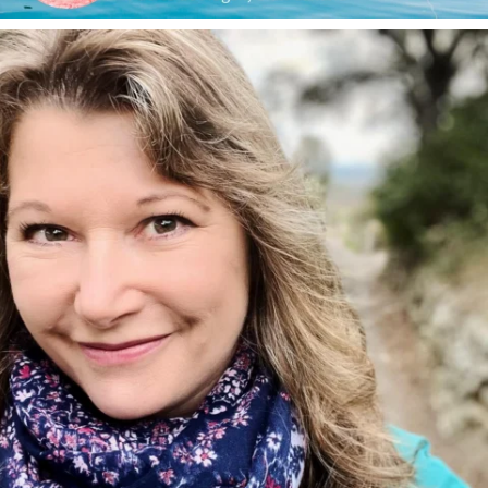
annettemorris.art
Jan 1